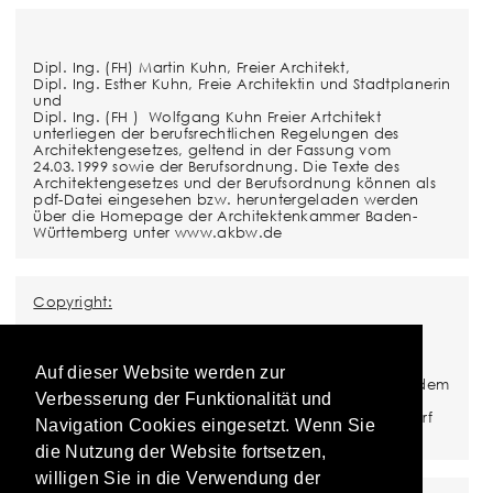
Dipl. Ing. (FH) Martin Kuhn, Freier Architekt,
Dipl. Ing. Esther Kuhn, Freie Architektin und Stadtplanerin
und
Dipl. Ing. (FH ) Wolfgang Kuhn Freier Artchitekt
unterliegen der berufsrechtlichen Regelungen des
Architektengesetzes, geltend in der Fassung vom
24.03.1999 sowie der Berufsordnung. Die Texte des
Architektengesetzes und der Berufsordnung können als
pdf-Datei eingesehen bzw. heruntergeladen werden
über die Homepage der Architektenkammer Baden-
Württemberg unter www.akbw.de
Copyright:
Die in der Website enthaltenen Textbeiträge und
Abbildungen sind urheberrechtlich geschützt. Das
Copyright liegt, sofern nicht anders angegeben, bei
Auf dieser Website werden zur
Kuhn Architekten. Alle Teile der Website unterliegen dem
Verbesserung der Funktionalität und
Copyright und sind urheberrechtlich als
Datensammelwerk geschützt. Jede Verwertung bedarf
Navigation Cookies eingesetzt. Wenn Sie
der schriftlichen Zustimmung von Kuhn Architekten.
die Nutzung der Website fortsetzen,
willigen Sie in die Verwendung der